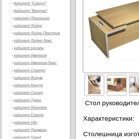
-
Кабинет "Сириус"
-
Кабинет "Вектор"
-
кабинет Приориет
-
кабинет Лидер
-
кабинет Лидер-Престиж
-
кабинет Лидер-Люкс
-
кабинет Цезарь
-
кабинет Империя
-
кабинет Империя-Люкс
-
кабинет Статус
-
кабинет Форум
-
кабинет Консул
-
кабинет Cенат
-
кабинет Турин
Стол руководител
-
кабинет Reventon
-
кабинет Esperto
Характеристики:
-
кабинет Vito
-
кабинет Премьер
Столешница изгот
-
кабинет Гранд