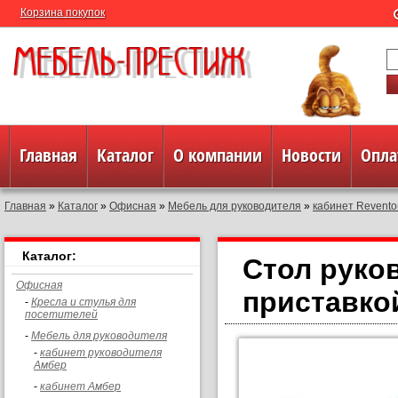
Корзина покупок
Главная
Каталог
О компании
Новости
Опла
Главная
»
Каталог
»
Офисная
»
Мебель для руководителя
»
кабинет Revento
Полезная информация
Контакты
Каталог:
Стол руко
Офисная
приставко
-
Кресла и стулья для
посетителей
-
Мебель для руководителя
-
кабинет руководителя
Амбер
-
кабинет Амбер