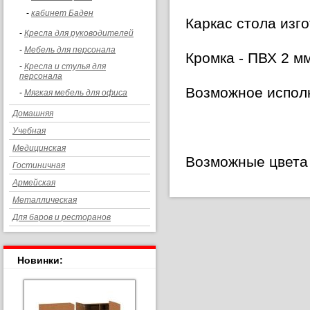
-
кабинет Баден
Каркас стола изг
-
Кресла для руководителей
-
Мебель для персонала
Кромка - ПВХ 2 м
-
Кресла и стулья для
персонала
Возможное исполн
-
Мягкая мебель для офиса
Домашняя
Учебная
Медицинская
Возможные цвета 
Гостиничная
Армейская
Металлическая
Для баров и ресторанов
Новинки: