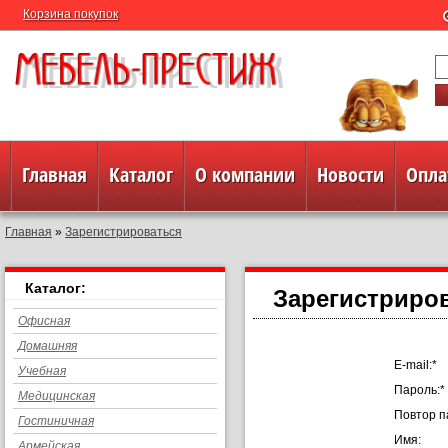
Корзина покупок
Главная
Каталог
О компании
Новости
Опла
Главная
»
Зарегистрироваться
Полезная информация
Контакты
Каталог:
Зарегистриро
Офисная
Домашняя
E-mail:
*
Учебная
Пароль:
*
Медицинская
Повтор п
Гостиничная
Имя:
Армейская