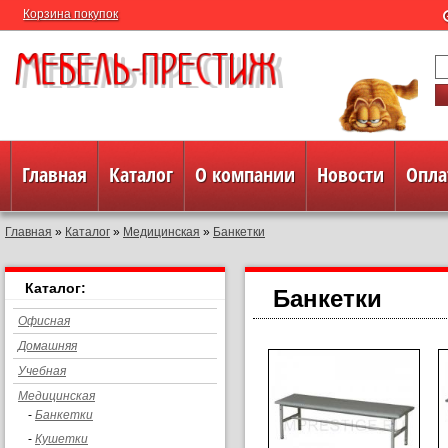
Корзина покупок
Главная
Каталог
О компании
Новости
Опла
Главная
»
Каталог
»
Медицинская
»
Банкетки
Полезная информация
Контакты
Каталог:
Банкетки
Офисная
Домашняя
Учебная
Медицинская
-
Банкетки
-
Кушетки