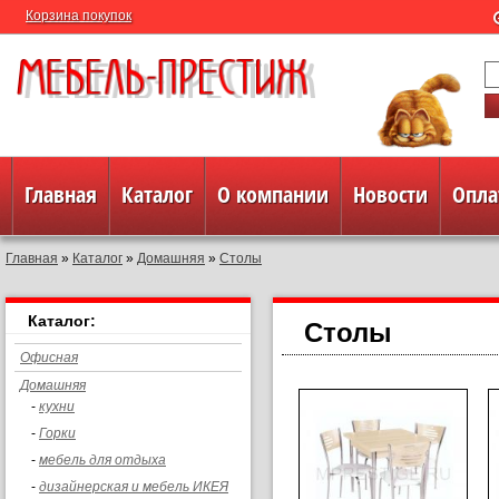
Корзина покупок
Главная
Каталог
О компании
Новости
Опла
Главная
»
Каталог
»
Домашняя
»
Столы
Полезная информация
Контакты
Каталог:
Столы
Офисная
Домашняя
-
кухни
-
Горки
-
мебель для отдыха
-
дизайнерская и мебель ИКЕЯ