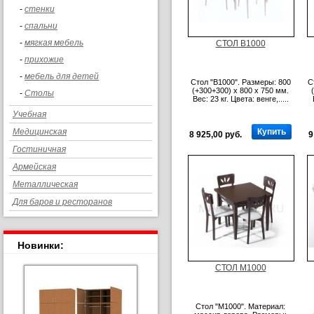
-
стенки
-
спальни
-
мягкая мебель
СТОЛ B1000
-
прихожие
-
мебель для детей
Стол "B1000". Размеры: 800
С
(+300+300) x 800 x 750 мм.
-
Столы
Вес: 23 кг. Цвета: венге,.....
Учебная
Медицинская
Купить
8 925,00 руб.
9
Гостиничная
Армейская
Металлическая
Для баров и ресторанов
Новинки:
СТОЛ M1000
Стол "M1000". Материал: